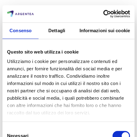
Il POS per il tuo bar che devi avere nel
2026
Consenso
Dettagli
Informazioni sui cookie
CONSUMER
NEWS
RETAIL
Argentea
24.09.2025
Questo sito web utilizza i cookie
Utilizziamo i cookie per personalizzare contenuti ed
annunci, per fornire funzionalità dei social media e per
analizzare il nostro traffico. Condividiamo inoltre
Conti separati al ristorante: come
informazioni sul modo in cui utilizzi il nostro sito con i
semplificarti la vita in cassa
nostri partner che si occupano di analisi dei dati web,
CONSUMER
NEWS
RETAIL
pubblicità e social media, i quali potrebbero combinarle
con altre informazioni che hai fornito loro o che hanno
Argentea
12.09.2025
raccolto dal tuo utilizzo dei loro servizi.
S
Necessari
L’accordo Argentea–Worldcoo per le
e