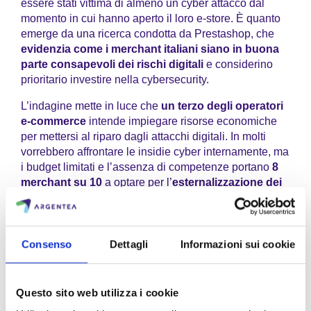
essere stati vittima di almeno un cyber attacco dal
momento in cui hanno aperto il loro e-store. È quanto
emerge da una ricerca condotta da Prestashop, che
evidenzia come i merchant italiani siano in buona
parte consapevoli dei rischi digitali
e considerino
prioritario investire nella cybersecurity.
L’indagine mette in luce che
un terzo
degli operatori
e-commerce
intende impiegare risorse economiche
per mettersi al riparo dagli attacchi digitali. In molti
vorrebbero affrontare le insidie cyber internamente, ma
i budget limitati e l’assenza di competenze portano
8
merchant su 10
a optare per l’
esternalizzazione dei
servizi di protezione e sicurezza
.
Fortunatamente, per la maggior parte degli operatori e-
commerce italiani, le perdite finanziarie dovute agli
Consenso
Dettagli
Informazioni sui cookie
attacchi cyber non sono state ingenti. Tuttavia, diversi
hanno scelto di difendersi tramite la
protezione dei
pagamenti (100%), la creazione di backup (80%) e
Questo sito web utilizza i cookie
la tutela dei dati personali (80%)
. In generale, tutti