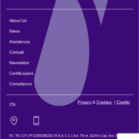
About Us
News
Assistenza
Contatti
Newsletter
Certificazioni
Compliance
Privacy
&
Cookies
|
Credits
ITA
R.I. TN | CF | PI 02260390220 | R.E.A. C.C.I.A.A. TN nr. 21144 | Cap. Soc. Euro